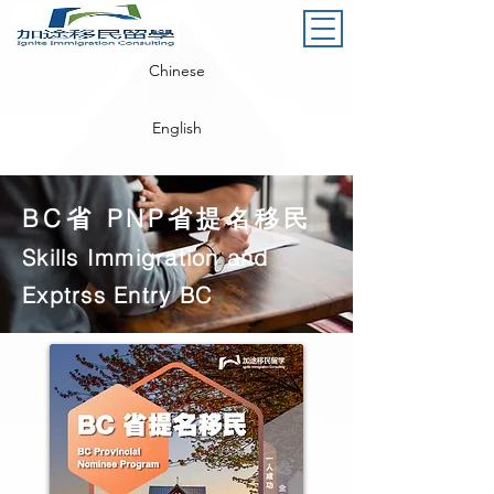
Chinese
English
BC省 PNP省提名移民
Skills Immigration and
Exptrss Entry BC