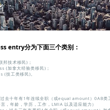
道
ss entry分为下面三个类别：
er (联邦技术移民)；
 Class (加拿大经验类移民)；
ades (技工类移民)。
orker：过去十年有1年连续全职（或equal amount）0A
语言，年龄，学历，工作，LMIA 以及适应能力）