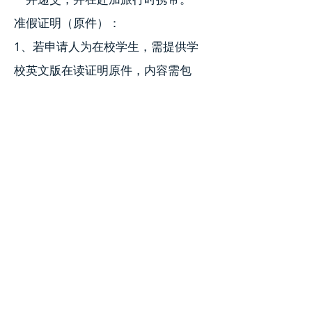
准假证明（原件）：
1、若申请人为在校学生，需提供学
校英文版在读证明原件，内容需包
括：学校名称，地址和电话，学生所
学专业或所在班级，学校假期时间
等。
2、学生证原件及复印件。
如果是退休人员办理加拿大旅游签
证，需要再提供以下资料：
1、退休证的复印件。
2、退休人员无需提供工作证明资
料，其他资料同一般人员资料。