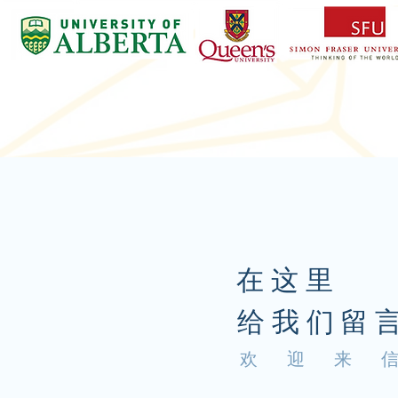
在这里
给我们留
欢 迎 来 