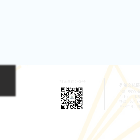
加途微信公众号
列治文总部
408 - 5900 N
Richmond, B
热线：604-278-
​营业时间：周一